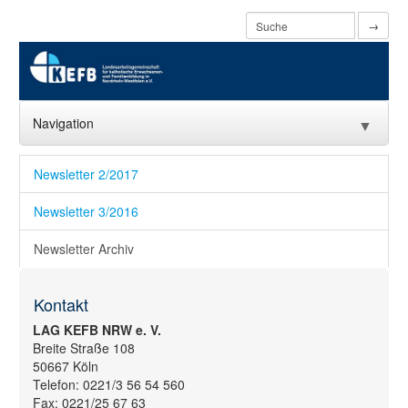
→
Navigation
▼
Home
Newsletter 2/2017
Über uns
▼
Newsletter 3/2016
Aktuelles
▼
Newsletter Archiv
ESF Agentur
▼
Kontakt
Familienbildung
▼
LAG KEFB NRW e. V.
Breite Straße 108
Projekte
▼
50667 Köln
Telefon: 0221/3 56 54 560
Digitalisierung
▼
Fax: 0221/25 67 63