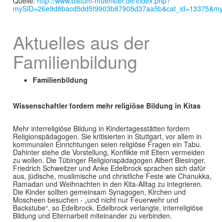
Quelle:
http://www.bistum-muenster.de/index.php?
mySID=26e9d8bacd5dd5f9903b87905d37aa5b&cat_id=13375&my
Aktuelles aus der
Familienbildung
Familienbildung
Wissenschaftler fordern mehr religiöse Bildung in Kitas
Mehr interreligiöse Bildung in Kindertagesstätten fordern
Religionspädagogen. Sie kritisierten in Stuttgart, vor allem in
kommunalen Einrichtungen seien religiöse Fragen ein Tabu.
Dahinter stehe die Vorstellung, Konflikte mit Eltern vermeiden
zu wollen. Die Tübinger Religionspädagogen Albert Biesinger,
Friedrich Schweitzer und Anke Edelbrock sprachen sich dafür
aus, jüdische, muslimische und christliche Feste wie Chanukka,
Ramadan und Weihnachten in den Kita-Alltag zu integrieren.
Die Kinder sollten gemeinsam Synagogen, Kirchen und
Moscheen besuchen - „und nicht nur Feuerwehr und
Backstube“, so Edelbrock. Edelbrock verlangte, interreligiöse
Bildung und Elternarbeit miteinander zu verbinden.