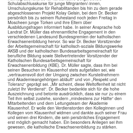
Schulabschlusskurse für junge Mirgranten/-innen,
Umschulungskurse für Rehabilitanden bis hin zu dem gerade
abgeschlossenen Projekt Kolay Gelsin, bei dem Dr. Becker
persönlich bis zu seinem Ruhestand noch jeden Freitag in
Moscheen junge Türken und ihre Eltern über
Ausbildungsfragen informiert habe. In seiner Ansprache hob
Landrat Dr. Müller das ehrenamtliche Engagement in den
verschiedenen Landesund Bundesgremien der katholischen
Erwachsenenbildung hervor. So war Dr. Becker Vorsitzender
der Arbeitsgemeinschaft für katholisch-soziale Bildungswerke
AKSB und der katholischen Bundesarbeitsgemeinschaft für
berufliche Bildung sowie Stellvertretender Vorsitzender der
Katholischen Bundesarbeitsgemeinschaft für
Erwachsenenbildung (KBE). Dr. Müller sagte, dass ihm bei
seinen Besuchen im Klausenhof stets aufgefallen sei, wie
„vertrauensvoll dort der Umgang zwischen Kursteilnehmern
und Akademieangehörigen abläuft“ und von „Respekt und
Toleranz“ geprägt sei. „Mir scheint, diese Weltoffenheit ist nicht
zuletzt Ihr Verdienst“. Dr. Becker bedankte sich für die hohe
Auszeichnung und betonte ausdrücklich, dass sie nur zu einem
Teil ihm selbst zustehe, sondern „mindestens zur Hälfte“ den
Mitarbeitenden und dem Leitungsteam der Akademie
Klausenhof. Er wolle den Verdienstorden den Kolleginnen und
Kollegen vom Klausenhof widmen und dankte auch seiner Frau
und seinen drei Kindern, die sein persönliches Engagement
erst möglich gemacht haben. Ein besonders Anliegen sei ihm
gewesen, die katholische Erwachsenenbildung zu stärken.