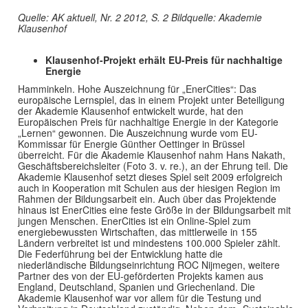
Quelle: AK aktuell, Nr. 2 2012, S. 2 Bildquelle: Akademie
Klausenhof
Klausenhof-Projekt erhält EU-Preis für nachhaltige
Energie
Hamminkeln. Hohe Auszeichnung für „EnerCities“: Das
europäische Lernspiel, das in einem Projekt unter Beteiligung
der Akademie Klausenhof entwickelt wurde, hat den
Europäischen Preis für nachhaltige Energie in der Kategorie
„Lernen“ gewonnen. Die Auszeichnung wurde vom EU-
Kommissar für Energie Günther Oettinger in Brüssel
überreicht. Für die Akademie Klausenhof nahm Hans Nakath,
Geschäftsbereichsleiter (Foto 3. v. re.), an der Ehrung teil. Die
Akademie Klausenhof setzt dieses Spiel seit 2009 erfolgreich
auch in Kooperation mit Schulen aus der hiesigen Region im
Rahmen der Bildungsarbeit ein. Auch über das Projektende
hinaus ist EnerCities eine feste Größe in der Bildungsarbeit mit
jungen Menschen. EnerCities ist ein Online-Spiel zum
energiebewussten Wirtschaften, das mittlerweile in 155
Ländern verbreitet ist und mindestens 100.000 Spieler zählt.
Die Federführung bei der Entwicklung hatte die
niederländische Bildungseinrichtung ROC Nijmegen, weitere
Partner des von der EU-geförderten Projekts kamen aus
England, Deutschland, Spanien und Griechenland. Die
Akademie Klausenhof war vor allem für die Testung und