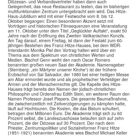
Diözesan- und Verbandsvertreter haben dann auch
Gelegenheit, das neue Restaurant zu testen, das im bisherigen
multifunktionalen Zentrum untergebracht sein wird. Das Hitze-
Haus-Jubiläum wird mit einer Festwoche vom 8. bis 12.
Oktober begangen: Einen besonderen Akzent setzt mit
Vorträgen und historischen Filmsequenzen eine Veranstaltung
am 11. Oktober unter dem Titel „Geglückter Auftakt“, exakt 50
Jahre nach der Eröffnung des Zweiten Vatikanischen Konzils.
Am Tag darauf, einem Freitag, ist dann der Festakt zum 60-
jährigen Bestehen des Franz-Hitze-Hauses, bei dem WDR-
Intendantin Monika Piel den Vortrag halten wird über ein
Thema aus dem Spektrum von christlichen Werten und
Medien. Bischof Genn weiht den nach Oscar Romero
benannten großen neuen Saal der Akademie. Namensgeber
(Sternberg: „ein Märtyrer unserer Kirche“) ist der frühere
Erzbischof von Sal Salvador, der 1980 bei einer heiligen Messe
am Altar ermordet wurde und als prophetischer Verteidiger der
Armen und der Menschenrechte gilt. Die Kapelle des Hitze-
Hauses trägt bereits den Namen der jüdisch-christlichen
Philosophin und Ordensfrau Edith Stein, ein weiterer Raum den
Namen Professor Josef Piepers. Die gesamte Baumaßnahme,
die zwischenzeitlich mit Zeitverzögerungen zu kämpfen hatte,
läuft auf Hochtouren. Die Kosten, die das Bistum schultert,
betragen drei Millionen Euro. Die Akademie trägt sich zu 60
Prozent selbst, die Landeszuschüsse belaufen sich auf zehn
Prozent, die der Diözese auf 30 Prozent. Der nach dem
Priester, Zentrumspolitiker und Sozialreformer Franz Hitze
(1851-1921) benannten Akademie wies Bischof Michael Keller