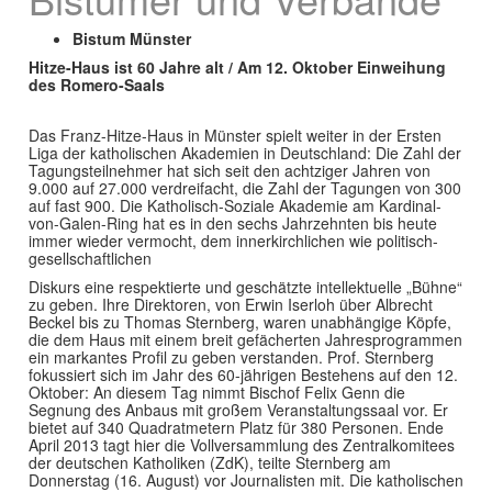
Bistum Münster
Hitze-Haus ist 60 Jahre alt / Am 12. Oktober Einweihung
des Romero-Saals
Das Franz-Hitze-Haus in Münster spielt weiter in der Ersten
Liga der katholischen Akademien in Deutschland: Die Zahl der
Tagungsteilnehmer hat sich seit den achtziger Jahren von
9.000 auf 27.000 verdreifacht, die Zahl der Tagungen von 300
auf fast 900. Die Katholisch-Soziale Akademie am Kardinal-
von-Galen-Ring hat es in den sechs Jahrzehnten bis heute
immer wieder vermocht, dem innerkirchlichen wie politisch-
gesellschaftlichen
Diskurs eine respektierte und geschätzte intellektuelle „Bühne“
zu geben. Ihre Direktoren, von Erwin Iserloh über Albrecht
Beckel bis zu Thomas Sternberg, waren unabhängige Köpfe,
die dem Haus mit einem breit gefächerten Jahresprogrammen
ein markantes Profil zu geben verstanden. Prof. Sternberg
fokussiert sich im Jahr des 60-jährigen Bestehens auf den 12.
Oktober: An diesem Tag nimmt Bischof Felix Genn die
Segnung des Anbaus mit großem Veranstaltungssaal vor. Er
bietet auf 340 Quadratmetern Platz für 380 Personen. Ende
April 2013 tagt hier die Vollversammlung des Zentralkomitees
der deutschen Katholiken (ZdK), teilte Sternberg am
Donnerstag (16. August) vor Journalisten mit. Die katholischen