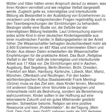
Mütter und Väter hätten einen Anspruch darauf zu wissen, was
ihren Kindern vermittelt und wie religiöse Vielfalt dargestellt
werde. Zugleich gelte es, interreligiöse und interkulturelle
Bildung als Bestandteil in der Ausbildung von Erzieherinnen zu
verankern und die entsprechenden Fragen regelmäßig auch in
den Teambesprechungen der Einrichtungen zu behandeln.
Biesinger stellte eine Studie vor, die Defizite bei der
interreligiösen Bildung feststellte. Laut Untersuchung stammt
jedes achte Kind in einer deutschen Kindertagesstätte aus
einer muslimischen Familie; in Ballungsgebieten ist der Anteil
höher. Die Wissenschaftler befragten deutschlandweit mehr als
2.800 Erzieherinnen an 487 Kitas und interviewten Eltern und
Kinder. Aus diesen Daten entwickelten die Wissenschaftler
Empfehlungen für die praktische Arbeit. Das Buch „Religiöse
Vielfalt in der Kita“ stellt die interreligiöse und interkulturelle
Arbeit aus 17 Kitas vor. Die Einrichtungen sind in Aachen,
Augsburg, Bad Segeberg, Berlin,Bremen, Brühl, Dresden,
Frankfurt am Main, Hamburg, Karlsruhe, Lübeck, Marl, Mainz,
München, Offenbach und Reutlingen. Für den baden-
württembergischen Kultus-Staatssekretär Frank Mentrup
(Grüne) muss es das Ziel sein, dass Kinder lernen, Menschen
mit anderem Glauben ohne Vorurteile zu begegnen und
Unterschiede nicht als Bedrohung, sondern als Bereicherung
wahrzunehmen. Kinder sollten in der Hoffnung auf eine
lebenswerte Zukunft und ein gutes Miteinander gestärkt
werden. Schweitzer betonte, Religion sei eine positive
Ressource und kein „Problemfaktor“. An derTagung „Mein
Gott, Dein Gott - kein Gott?“ nahmen mehr als 200 Vertreter