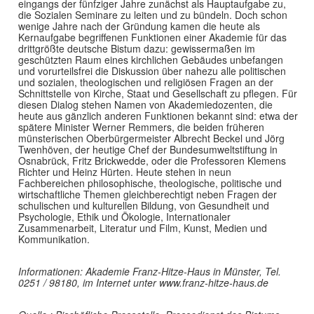
eingangs der fünfziger Jahre zunächst als Hauptaufgabe zu,
die Sozialen Seminare zu leiten und zu bündeln. Doch schon
wenige Jahre nach der Gründung kamen die heute als
Kernaufgabe begriffenen Funktionen einer Akademie für das
drittgrößte deutsche Bistum dazu: gewissermaßen im
geschützten Raum eines kirchlichen Gebäudes unbefangen
und vorurteilsfrei die Diskussion über nahezu alle politischen
und sozialen, theologischen und religiösen Fragen an der
Schnittstelle von Kirche, Staat und Gesellschaft zu pflegen. Für
diesen Dialog stehen Namen von Akademiedozenten, die
heute aus gänzlich anderen Funktionen bekannt sind: etwa der
spätere Minister Werner Remmers, die beiden früheren
münsterischen Oberbürgermeister Albrecht Beckel und Jörg
Twenhöven, der heutige Chef der Bundesumweltstiftung in
Osnabrück, Fritz Brickwedde, oder die Professoren Klemens
Richter und Heinz Hürten. Heute stehen in neun
Fachbereichen philosophische, theologische, politische und
wirtschaftliche Themen gleichberechtigt neben Fragen der
schulischen und kulturellen Bildung, von Gesundheit und
Psychologie, Ethik und Ökologie, Internationaler
Zusammenarbeit, Literatur und Film, Kunst, Medien und
Kommunikation.
Informationen: Akademie Franz-Hitze-Haus in Münster, Tel.
0251 / 98180, im Internet unter
www.franz-hitze-haus.de