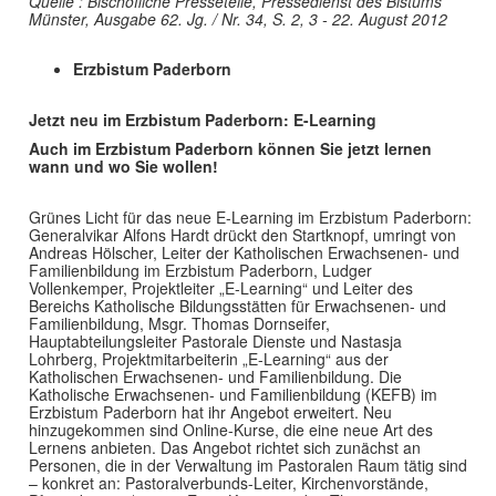
Quelle : Bischöfliche Pressetelle, Pressedienst des Bistums
Münster, Ausgabe 62. Jg. / Nr. 34, S. 2, 3 - 22. August 2012
Erzbistum Paderborn
Jetzt neu im Erzbistum Paderborn: E-Learning
Auch im Erzbistum Paderborn können Sie jetzt lernen
wann und wo Sie wollen!
Grünes Licht für das neue E-Learning im Erzbistum Paderborn:
Generalvikar Alfons Hardt drückt den Startknopf, umringt von
Andreas Hölscher, Leiter der Katholischen Erwachsenen- und
Familienbildung im Erzbistum Paderborn, Ludger
Vollenkemper, Projektleiter „E-Learning“ und Leiter des
Bereichs Katholische Bildungsstätten für Erwachsenen- und
Familienbildung, Msgr. Thomas Dornseifer,
Hauptabteilungsleiter Pastorale Dienste und Nastasja
Lohrberg, Projektmitarbeiterin „E-Learning“ aus der
Katholischen Erwachsenen- und Familienbildung. Die
Katholische Erwachsenen- und Familienbildung (KEFB) im
Erzbistum Paderborn hat ihr Angebot erweitert. Neu
hinzugekommen sind Online-Kurse, die eine neue Art des
Lernens anbieten. Das Angebot richtet sich zunächst an
Personen, die in der Verwaltung im Pastoralen Raum tätig sind
– konkret an: Pastoralverbunds-Leiter, Kirchenvorstände,