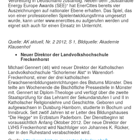
Verbreitung in Deutschland zuständig. Neben dem „Sustainable
Energy Europe Awards (SEE)“ hat EnerCities bereits vier
Auszeichnungen auf nationaler Ebene erhalten. Das Spiel, das
von einer professionellen Spielentwicklungsfirma umgesetzt
wurde, kann unter www.enercities.eu aufgerufen werden und
eignet sich auch für einen Einsatz im Unterricht.
Quelle: AK aktuell, Nr. 2 2012, S 1, Bildquelle: Akademie
Klausenhof
Neuer Direktor der Landvolkshochschule
Freckenhorst
Michael Gennert (46) wird neuer Direktor der Katholischen
Landvolkshochschule "Schorlemer Alst" in Warendorf-
Freckenhorst, einer der drei katholischen
Erwachsenenbildungseinrichtungen des Bistums Münster. Dies
teilte am Wochenende die Bischöfliche Pressestelle in Münster
mit. Gennert ist Diplom-Theologe und verfügt über die zweite
Staatsprüfung für das Lehramt der Sekundarstufen I und II in
Katholischer Religionslehre und Geschichte. Geboren und
aufgewachsen in Duisburg-Hamborn, studierte in Bochum und
Innsbruck. Seit zwölf Jahren ist er Leiter des Bildungshauses
"Die Hegge" im Erzbistum Paderborn. Der Dienstbeginn ist
voraussichtlich Anfang Oktober 2012. Der neue Direktor der
LVHS Freckenhorst wird Nachfolger von Johannes K. Rücker,
der in den Ruhestand verabschiedet wird.