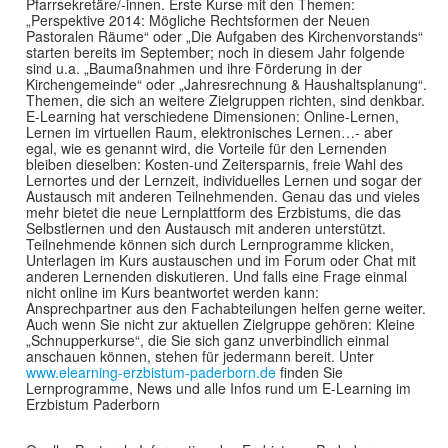
Pfarrsekretäre/-innen. Erste Kurse mit den Themen:
„Perspektive 2014: Mögliche Rechtsformen der Neuen
Pastoralen Räume“ oder „Die Aufgaben des Kirchenvorstands“
starten bereits im September; noch in diesem Jahr folgende
sind u.a. „Baumaßnahmen und ihre Förderung in der
Kirchengemeinde“ oder „Jahresrechnung & Haushaltsplanung“.
Themen, die sich an weitere Zielgruppen richten, sind denkbar.
E-Learning hat verschiedene Dimensionen: Online-Lernen,
Lernen im virtuellen Raum, elektronisches Lernen…- aber
egal, wie es genannt wird, die Vorteile für den Lernenden
bleiben dieselben: Kosten-und Zeitersparnis, freie Wahl des
Lernortes und der Lernzeit, individuelles Lernen und sogar der
Austausch mit anderen Teilnehmenden. Genau das und vieles
mehr bietet die neue Lernplattform des Erzbistums, die das
Selbstlernen und den Austausch mit anderen unterstützt.
Teilnehmende können sich durch Lernprogramme klicken,
Unterlagen im Kurs austauschen und im Forum oder Chat mit
anderen Lernenden diskutieren. Und falls eine Frage einmal
nicht online im Kurs beantwortet werden kann:
Ansprechpartner aus den Fachabteilungen helfen gerne weiter.
Auch wenn Sie nicht zur aktuellen Zielgruppe gehören: Kleine
„Schnupperkurse“, die Sie sich ganz unverbindlich einmal
anschauen können, stehen für jedermann bereit. Unter
www.elearning-erzbistum-paderborn.de
finden Sie
Lernprogramme, News und alle Infos rund um E-Learning im
Erzbistum Paderborn