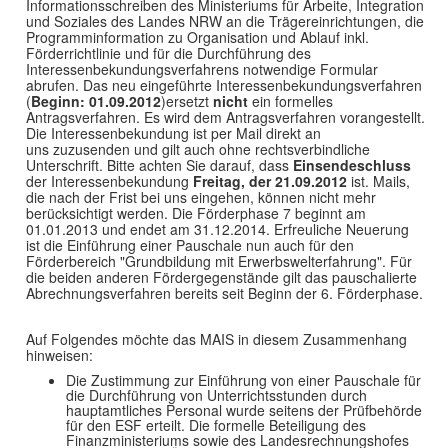
Informationsschreiben des Ministeriums für Arbeite, Integration
und Soziales des Landes NRW an die Trägereinrichtungen, die
Programminformation zu Organisation und Ablauf inkl.
Förderrichtlinie und für die Durchführung des
Interessenbekundungsverfahrens notwendige Formular
abrufen. Das neu eingeführte Interessenbekundungsverfahren
(
Beginn: 01.09.2012
)ersetzt
nicht
ein formelles
Antragsverfahren. Es wird dem Antragsverfahren vorangestellt.
Die Interessenbekundung ist per Mail direkt an
uns zuzusenden und gilt auch ohne rechtsverbindliche
Unterschrift. Bitte achten Sie darauf, dass
Einsendeschluss
der Interessenbekundung
Freitag, der 21.09.2012
ist. Mails,
die nach der Frist bei uns eingehen, können nicht mehr
berücksichtigt werden. Die Förderphase 7 beginnt am
01.01.2013 und endet am 31.12.2014. Erfreuliche Neuerung
ist die Einführung einer Pauschale nun auch für den
Förderbereich "Grundbildung mit Erwerbswelterfahrung". Für
die beiden anderen Fördergegenstände gilt das pauschalierte
Abrechnungsverfahren bereits seit Beginn der 6. Förderphase.
Auf Folgendes möchte das MAIS in diesem Zusammenhang
hinweisen:
Die Zustimmung zur Einführung von einer Pauschale für
die Durchführung von Unterrichtsstunden durch
hauptamtliches Personal wurde seitens der Prüfbehörde
für den ESF erteilt. Die formelle Beteiligung des
Finanzministeriums sowie des Landesrechnungshofes