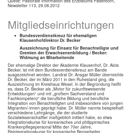
Quelle: Pastorale Information des Erzbistums Paderborn,
Newsletter 113, 29.08.2012
Mitgliedseinrichtungen
Bundesverdienstkreuz für ehemaligen
Klausenhofdirektor Dr. Becker
Auszeichnung für Einsatz für Benachteiligte und
Gremien der Erwachsenenbildung / Becker:
Widmung an Mitarbeitende
Der ehemalige Direktor der Akademie Klausenhof, Dr. Alois
Becker, ist mit dem Bundesverdienstkreuz am Bande
ausgezeichnet worden. Landrat Dr. Ansgar Müller überreichte
Dr. Becker, der im März 2011 in den Ruhestand ging, die
Auszeichnung im Kreishaus Wesel. In der Begründung heißt
es, dass Dr. Becker als „Motor für zukunftsweisende
Entwicklungen“ und mit „großem Sachverstand und
Fachkompetenz“ die berufliche Bildung und berufliche
Integration von Benachteiligten und insbesondere von jungen
Migranten/-innen geprägt habe. Dr. Müller nannte beispielhaft
verschiedene Lehrgänge, die der studierte
Sozialwissenschaftler maßgeblich initiiert habe, so etwa
Integrationskurse für koreanisches und philippinisches
Krankenpflegepersonal Mitte der 70er Jahre,
Reintegrationskurse für koreanische Bergarbeiter,