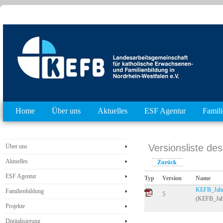
Home
Über uns
Aktuelles
ESF Agentur
Famil
Versionsliste d
Über uns
Aktuelles
Zurück
ESF Agentur
Typ
Version
Name
KEFB_Jahr
Familienbildung
5
(KEFB_Jah
Projekte
Digitalisierung