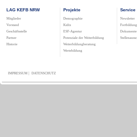
LAG KEFB NRW
Projekte
Service
Mitglieder
Demographie
Newsletter
Vorstand
Kidix
Fortbildun
Geschäftsstelle
ESF-Agentur
Dokumente
Partner
Potenziale der Weiterbildung
Stellenauss
Historie
Weiterbildungberatung
Wertebildung
|
IMPRESSUM
DATENSCHUTZ