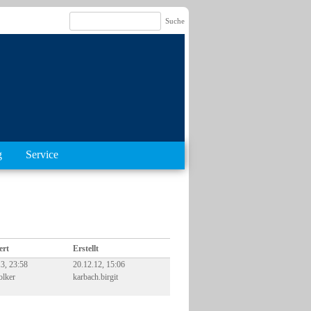
g
Service
ert
Erstellt
3, 23:58
20.12.12, 15:06
olker
karbach.birgit