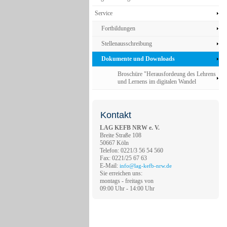
Service
Fortbildungen
Stellenausschreibung
Dokumente und Downloads
Broschüre "Herausfordeung des Lehrens
und Lernens im digitalen Wandel
Kontakt
LAG KEFB NRW e. V.
Breite Straße 108
50667 Köln
Telefon: 0221/3 56 54 560
Fax: 0221/25 67 63
E-Mail:
info@lag-kefb-nrw.de
Sie erreichen uns:
montags - freitags von
09:00 Uhr - 14:00 Uhr