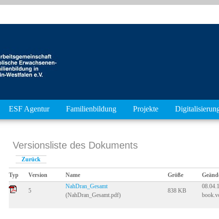
ESF Agentur
Familienbildung
Projekte
Digitalisierun
Versionsliste des Dokuments
Zurück
Typ
Version
Name
Größe
Geänd
NahDran_Gesamt
08.04.1
5
838 KB
(NahDran_Gesamt.pdf)
book.v