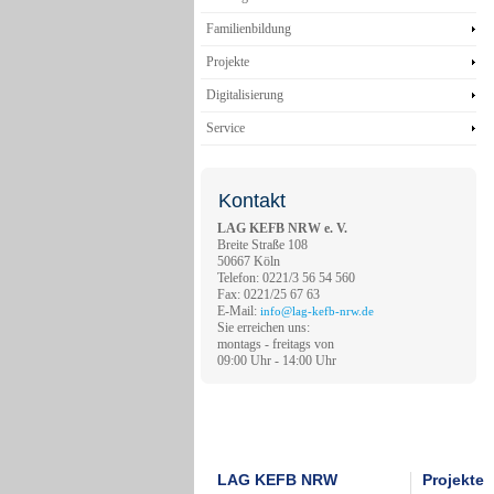
Familienbildung
Projekte
Digitalisierung
Service
Kontakt
LAG KEFB NRW e. V.
Breite Straße 108
50667 Köln
Telefon: 0221/3 56 54 560
Fax: 0221/25 67 63
E-Mail:
info@lag-kefb-nrw.de
Sie erreichen uns:
montags - freitags von
09:00 Uhr - 14:00 Uhr
LAG KEFB NRW
Projekte