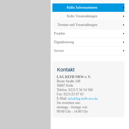
Kidix Informationen
Kidix Veranstaltungen
Termine und Veranstaltungen
Projekte
Digitalisierung
Service
Kontakt
LAG KEFB NRW e. V.
Breite Straße 108
50667 Köln
Telefon: 0221/3 56 54 560
Fax: 0221/25 67 63
E-Mail:
info@lag-kefb-nrw.de
Sie erreichen uns:
montags - freitags von
09:00 Uhr - 14:00 Uhr