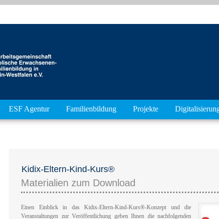
ESF Agentur
Familienbildung
Projekte
Digitalisierun
Kidix-Eltern-Kind-Kurs®
Materialien zum Download
Einen Einblick in das Kidix-Eltern-Kind-Kurs®-Konzept und die
Veranstaltungen zur Veröffentlichung geben Ihnen die nachfolgenden