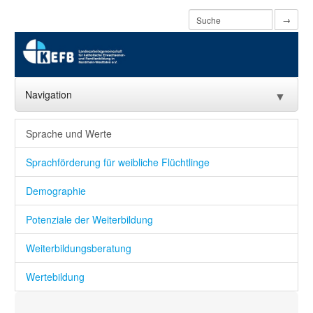
→
Navigation
▼
Home
Sprache und Werte
Über uns
▼
Sprachförderung für weibliche Flüchtlinge
Aktuelles
▼
Demographie
ESF Agentur
▼
Potenziale der Weiterbildung
Familienbildung
▼
Weiterbildungsberatung
Projekte
Wertebildung
▼
Digitalisierung
▼