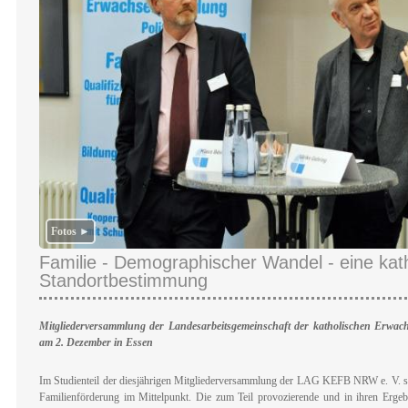
Fotos ►
Familie - Demographischer Wandel - eine kat
Standortbestimmung
Mitgliederversammlung der Landesarbeitsgemeinschaft der katholischen Erwa
am 2. Dezember in Essen
Im Studienteil der diesjährigen Mitgliederversammlung der LAG KEFB NRW e. V. st
Familienförderung im Mittelpunkt. Die zum Teil provozierende und in ihren Erge