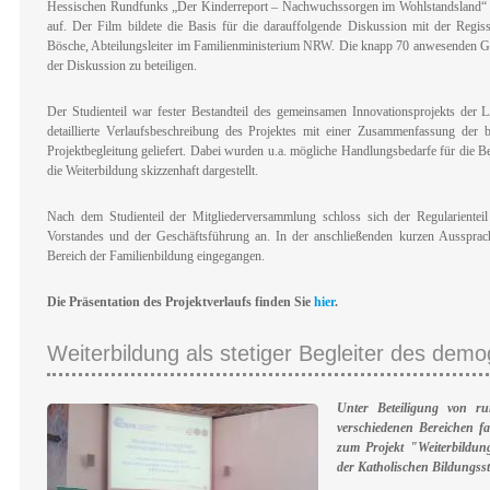
Hessischen Rundfunks „Der Kinderreport – Nachwuchssorgen im Wohlstandsland“ r
auf. Der Film bildete die Basis für die darauffolgende Diskussion mit der Regis
Bösche, Abteilungsleiter im Familienministerium NRW. Die knapp 70 anwesenden Gä
der Diskussion zu beteiligen.
Der Studienteil war fester Bestandteil des gemeinsamen Innovationsprojekt
detaillierte Verlaufsbeschreibung des Projektes mit einer Zusammenfassung der b
Projektbegleitung geliefert. Dabei wurden u.a. mögliche Handlungsbedarfe für die 
die Weiterbildung skizzenhaft dargestellt.
Nach dem Studienteil der Mitgliederversammlung schloss sich der Regularienteil 
Vorstandes und der Geschäftsführung an. In der anschließenden kurzen Ausspr
Bereich der Familienbildung eingegangen.
Die Präsentation des Projektverlaufs finden Sie
hier
.
Weiterbildung als stetiger Begleiter des dem
Unter Beteiligung von ru
verschiedenen Bereichen fa
zum Projekt "Weiterbildun
der Katholischen Bildungsst