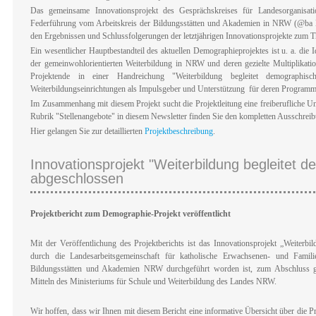
Das gemeinsame Innovationsprojekt des Gesprächskreises für Landesorganisa
Federführung vom Arbeitskreis der Bildungsstätten und Akademien in NRW (@
den Ergebnissen und Schlussfolgerungen der letztjährigen Innovationsprojekte zum
Ein wesentlicher Hauptbestandteil des aktuellen Demographieprojektes ist u. a. die I
der gemeinwohlorientierten Weiterbildung in NRW und deren gezielte Multiplikat
Projektende in einer Handreichung "Weiterbildung begleitet demographisc
Weiterbildungseinrichtungen als Impulsgeber und Unterstützung für deren Programma
Im Zusammenhang mit diesem Projekt sucht die Projektleitung eine freiberufliche Unt
Rubrik "Stellenangebote" in diesem Newsletter finden Sie den kompletten Ausschreib
Hier gelangen Sie zur detaillierten
Projektbeschreibung
.
Innovationsprojekt "Weiterbildung begleitet
abgeschlossen
Projektbericht zum Demographie-Projekt veröffentlicht
Mit der Veröffentlichung des Projektberichts ist das Innovationsprojekt „Weiterbi
durch die Landesarbeitsgemeinschaft für katholische Erwachsenen- und Fami
Bildungsstätten und Akademien NRW durchgeführt worden ist, zum Abschluss 
Mitteln des Ministeriums für Schule und Weiterbildung des Landes NRW.
Wir hoffen, dass wir Ihnen mit diesem Bericht eine informative Übersicht über die Pro