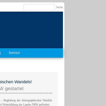
g
Service
phischen Wandels!
 gestartet
ng - Begleitung des demographischen Wandels
und Weiterbildung des Landes NRW gefördert.