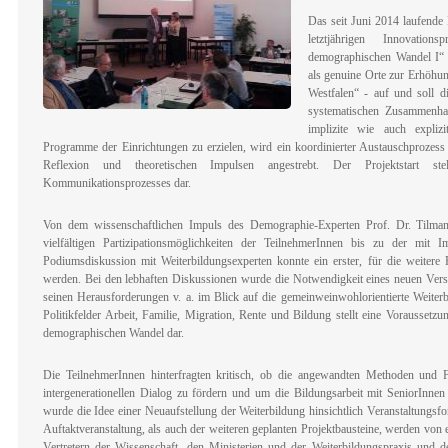
Das seit Juni 2014 laufende 
letztjährigen Innovatio
demographischen Wandel I“
als genuine Orte zur Erhöhun
Westfalen“ - auf und soll 
systematischen Zusammenhan
implizite wie auch expliz
Programme der Einrichtungen zu erzielen, wird ein koordinierter Austauschprozess 
Reflexion und theoretischen Impulsen angestrebt. Der Projektstart s
Kommunikationsprozesses dar.
Von dem wissenschaftlichen Impuls des Demographie-Experten Prof. Dr. Tilma
vielfältigen Partizipationsmöglichkeiten der TeilnehmerInnen bis zu der mit I
Podiumsdiskussion mit Weiterbildungsexperten konnte ein erster, für die weitere P
werden. Bei den lebhaften Diskussionen wurde die Notwendigkeit eines neuen Ver
seinen Herausforderungen v. a. im Blick auf die gemeinweinwohlorientierte Weiterb
Politikfelder Arbeit, Familie, Migration, Rente und Bildung stellt eine Vorausse
demographischen Wandel dar.
Die TeilnehmerInnen hinterfragten kritisch, ob die angewandten Methoden und 
intergenerationellen Dialog zu fördern und um die Bildungsarbeit mit SeniorInne
wurde die Idee einer Neuaufstellung der Weiterbildung hinsichtlich Veranstaltungsf
Auftaktveranstaltung, als auch der weiteren geplanten Projektbausteine, werden von
Vertretern der Wissenschaft, den Ministerien und der Weiterbildungspraxis und de