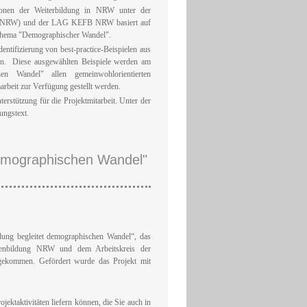
tionen der Weiterbildung in NRW unter der
ba NRW) und der LAG KEFB NRW basiert auf
 Thema "Demographischer Wandel".
dentifizierung von best-practice-Beispielen aus
ion. Diese ausgewählten Beispiele werden am
hen Wandel" allen gemeinwohlorientierten
rbeit zur Verfügung gestellt werden.
erstützung für die Projektmitarbeit. Unter der
ungstext.
 demographischen Wandel"
ldung begleitet demographischen Wandel“, das
lienbildung NRW und dem Arbeitskreis der
gekommen. Gefördert wurde das Projekt mit
jektaktivitäten liefern können, die Sie auch in