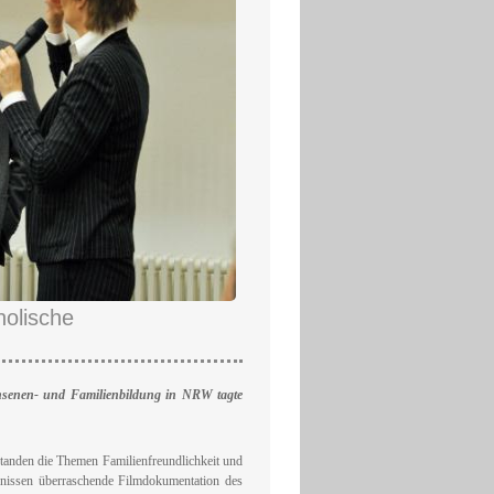
holische
chsenen- und Familienbildung in NRW tagte
anden die Themen Familienfreundlichkeit und
bnissen überraschende Filmdokumentation des