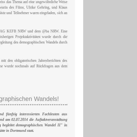
iss das Thema auf eine ungewöhnliche Weise
seurin des Films, Ulrike Gehring, und Klaus
ste und Teilnehmer waren eingeladen, sich an
s der LAG KEFB NRW und dem @ba NRW. Eine
isherigen Projektaktivitäten wurde durch die
Begleitung des demographischen Wandels durch
mit den obligatorischen Jahresberichten des
ache wurde nochmals auf Rückfragen aus dem
ographischen Wandels!
nd fünfzig interessierten Fachleuten aus
nd am 02.07.2014 die Auftaktveranstaltung
g begleitet demographischen Wandel II" in
ätte in Dortmund statt.