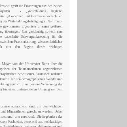
Projekt greift die Erfahrungen aus den beiden
nsprojekten - „Weiterbildung begleitet
 und „Akademien und Heimvolkshochschulen
g der Weiterbildungsbeteiligung in Nordrhein-
die gewonnenen Ergebnisse in einen größeren
g übertragen. Um gleichzeitig sowohl eine
ite dauerhafte Schwerpunktsetzung für die
zwischen Praxiserfahrung, wissenschaftlicher
tellt nun den Beginn dieses wichtigen
n Mayer von der Universität Bonn über die
mpulsen der TeilnehmerInnen angereicherten
rojektarbeit bedeutsamer Austausch realisiert
ständnis für den demographischen Wandel und
ildung deutlich. Eine bessere Verzahnung der
tzung für einen umfassenderen Umgang mit dem
Formate ausreichend sind, um den wichtigen
n und MigrantInnen gerecht zu werden. Dabei
ormen und -orte entwickelt. Die Ergebnisse der
 einem Fachbeirat, bestehend aus hochkarätigen
r Projektleitung, bewertet, dokumentiert und