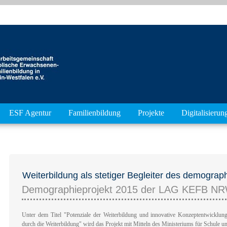
ESF Agentur
Familienbildung
Projekte
Digitalisierun
Weiterbildung als stetiger Begleiter des demogra
Demographieprojekt 2015 der LAG KEFB NRW
Unter dem Titel "Potenziale der Weiterbildung und innovative Konzeptentwicklu
durch die Weiterbildung" wird das Projekt mit Mitteln des Ministeriums für Schule 