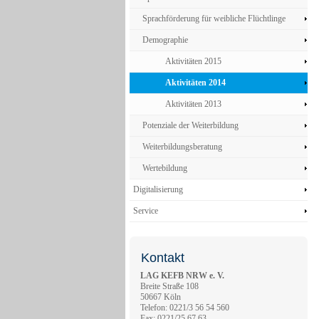
Sprachförderung für weibliche Flüchtlinge
Demographie
Aktivitäten 2015
Aktivitäten 2014
Aktivitäten 2013
Potenziale der Weiterbildung
Weiterbildungsberatung
Wertebildung
Digitalisierung
Service
Kontakt
LAG KEFB NRW e. V.
Breite Straße 108
50667 Köln
Telefon: 0221/3 56 54 560
Fax: 0221/25 67 63