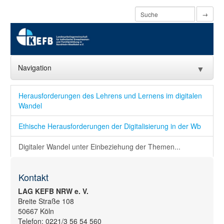
→
Navigation
▼
Home
Herausforderungen des Lehrens und Lernens im digitalen
Wandel
Über uns
▼
Ethische Herausforderungen der Digitalisierung in der Wb
Aktuelles
▼
Digitaler Wandel unter Einbeziehung der Themen...
ESF Agentur
▼
Kontakt
Familienbildung
▼
LAG KEFB NRW e. V.
Projekte
▼
Breite Straße 108
50667 Köln
Digitalisierung
▼
Telefon: 0221/3 56 54 560